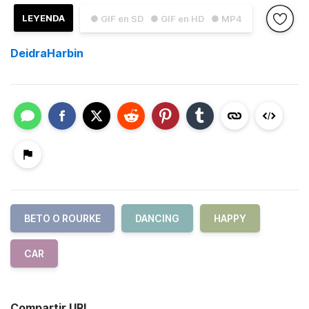
LEYENDA
● GIF en SD
● GIF en HD
● MP4
DeidraHarbin
BETO O ROURKE
DANCING
HAPPY
CAR
Compartir URL