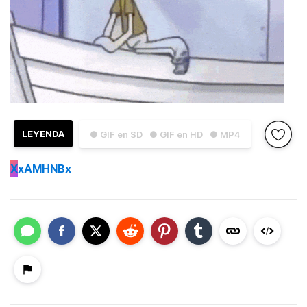
LEYENDA
● GIF en SD
● GIF en HD
● MP4
X
xAMHNBx