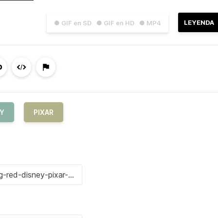
LEYENDA
● GIF en SD
● GIF en HD
● MP4
EY
PIXAR