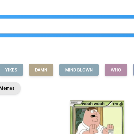
YIKES
DAMN
MIND BLOWN
WHO
Memes