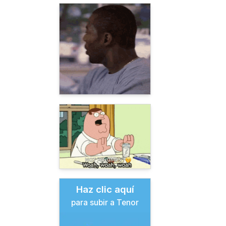
Haz clic aquí
para subir a Tenor