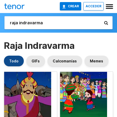
CREAR
ACCEDER
Raja Indravarma
Todo
GIFs
Calcomanías
Memes