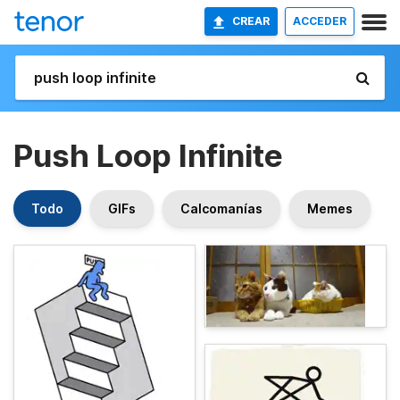
CREAR
ACCEDER
Push Loop Infinite
Todo
GIFs
Calcomanías
Memes