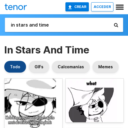
CREAR
ACCEDER
In Stars And Time
Todo
GIFs
Calcomanías
Memes