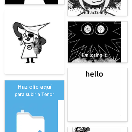
Haz clic aquí
para subir a Tenor