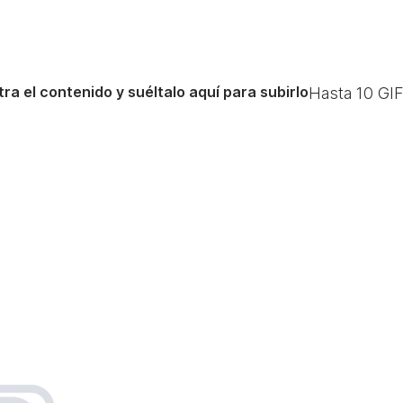
ra el contenido y suéltalo aquí para subirlo
Hasta
10
GIF