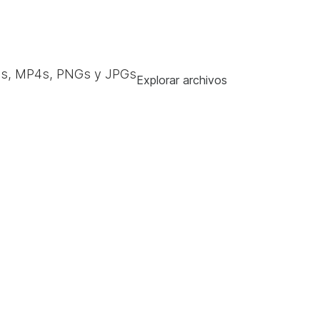
s, MP4s, PNGs y JPGs
Explorar archivos