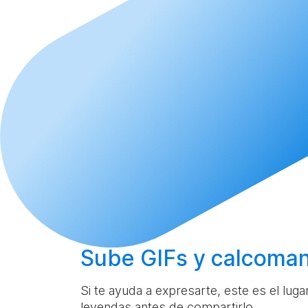
Sube
GIFs y calcoman
Si te ayuda a expresarte, este es el lug
leyendas antes de compartirlo.