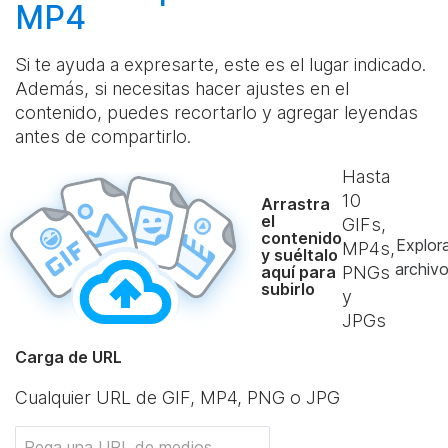
MP4
Si te ayuda a expresarte, este es el lugar indicado.
Además, si necesitas hacer ajustes en el
contenido, puedes recortarlo y agregar leyendas
antes de compartirlo.
Hasta
10
Arrastra
el
GIFs,
contenido
Explor
MP4s,
y suéltalo
archiv
aquí para
PNGs
subirlo
y
JPGs
Carga de URL
Cualquier URL de GIF, MP4, PNG o JPG