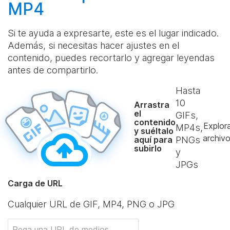
MP4
Si te ayuda a expresarte, este es el lugar indicado.
Además, si necesitas hacer ajustes en el
contenido, puedes recortarlo y agregar leyendas
antes de compartirlo.
Hasta
10
Arrastra
el
GIFs,
contenido
Explor
MP4s,
y suéltalo
archiv
aquí para
PNGs
subirlo
y
JPGs
Carga de URL
Cualquier URL de GIF, MP4, PNG o JPG