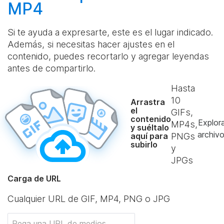
MP4
Si te ayuda a expresarte, este es el lugar indicado.
Además, si necesitas hacer ajustes en el
contenido, puedes recortarlo y agregar leyendas
antes de compartirlo.
Hasta
10
Arrastra
el
GIFs,
contenido
Explor
MP4s,
y suéltalo
archiv
aquí para
PNGs
subirlo
y
JPGs
Carga de URL
Cualquier URL de GIF, MP4, PNG o JPG