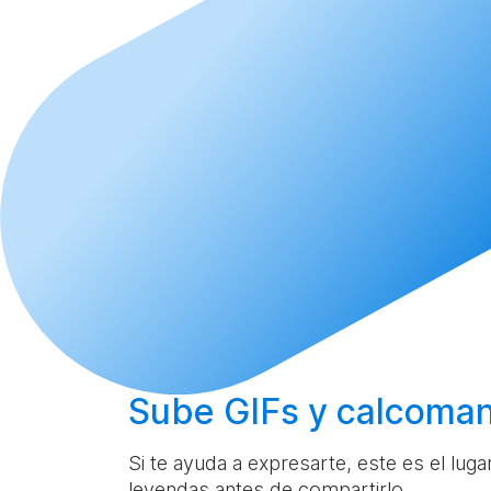
Sube
GIFs y calcoman
Si te ayuda a expresarte, este es el lug
leyendas antes de compartirlo.