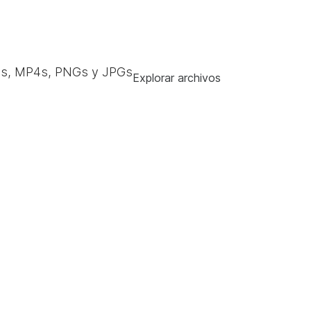
s, MP4s, PNGs y JPGs
Explorar archivos