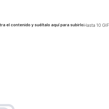
ra el contenido y suéltalo aquí para subirlo
Hasta
10
GIF