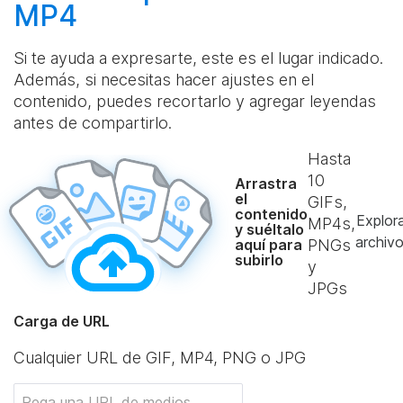
MP4
Si te ayuda a expresarte, este es el lugar indicado.
Además, si necesitas hacer ajustes en el
contenido, puedes recortarlo y agregar leyendas
antes de compartirlo.
Hasta
10
Arrastra
el
GIFs,
contenido
Explor
MP4s,
y suéltalo
archiv
aquí para
PNGs
subirlo
y
JPGs
Carga de URL
Cualquier URL de GIF, MP4, PNG o JPG