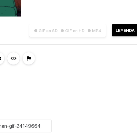
LEYENDA
● GIF en SD
● GIF en HD
● MP4