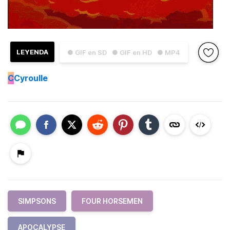
LEYENDA
● GIF en SD
● GIF en HD
● MP4
C
Cyroulle
SIMPSONS
FOUR HORSEMEN
APOCALYPSE