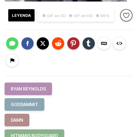
LEYENDA
● GIF en SD
● GIF en HD
● MP4
RYAN REYNOLDS
GODDAMMIT
DAMN
HITMANS BODYGUARD