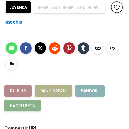
LEYENDA
● GIF en SD
● GIF en HD
● MP4
kaochis
RUIRINS
BANG DREAM
BANDORI
KAORU SETA
Compartir URL