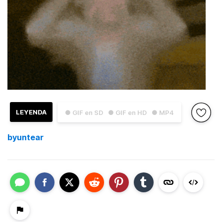
LEYENDA
● GIF en SD
● GIF en HD
● MP4
byuntear