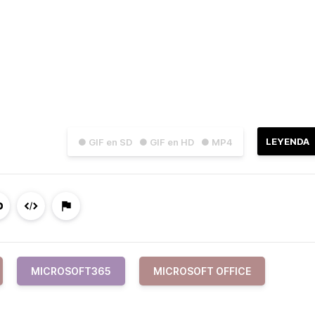
LEYENDA
● GIF en SD
● GIF en HD
● MP4
MICROSOFT365
MICROSOFT OFFICE