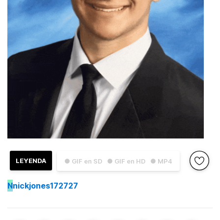
LEYENDA
● GIF en SD
● GIF en HD
● MP4
N
nickjones172727