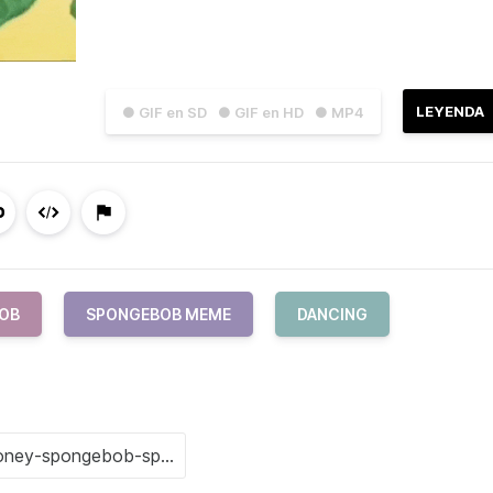
LEYENDA
● GIF en SD
● GIF en HD
● MP4
OB
SPONGEBOB MEME
DANCING