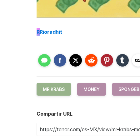
R
Rioradhit
MR KRABS
MONEY
SPONGEB
Compartir URL