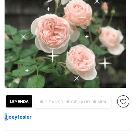
LEYENDA
● GIF en SD
● GIF en HD
● MP4
J
joeyfesler