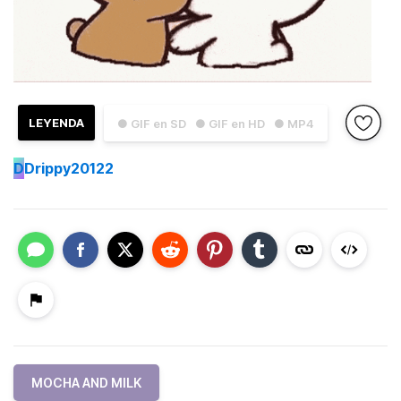
LEYENDA
● GIF en SD
● GIF en HD
● MP4
D
Drippy20122
MOCHA AND MILK