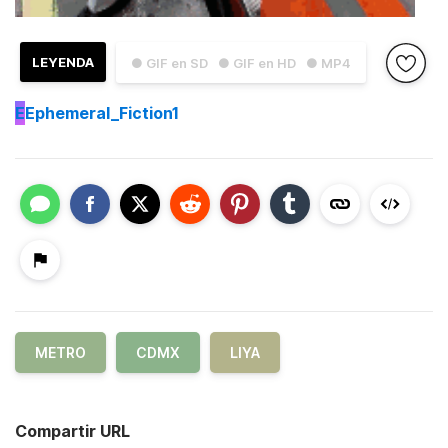
LEYENDA
● GIF en SD
● GIF en HD
● MP4
E
Ephemeral_Fiction1
METRO
CDMX
LIYA
Compartir URL