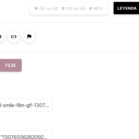
LEYENDA
● GIF en SD
● GIF en HD
● MP4
FILM