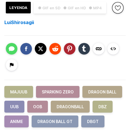
LEYENDA
● GIF en SD
● GIF en HD
● MP4
LuiShirosagii
MAJUUB
SPARKING ZERO
DRAGON BALL
UUB
OOB
DRAGONBALL
DBZ
ANIME
DRAGON BALL GT
DBGT