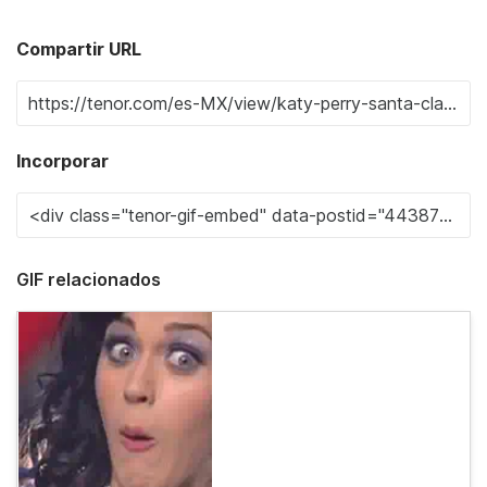
Compartir URL
Incorporar
GIF relacionados