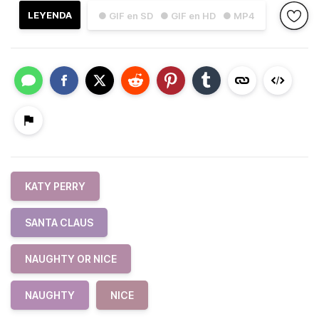
LEYENDA
● GIF en SD
● GIF en HD
● MP4
KATY PERRY
SANTA CLAUS
NAUGHTY OR NICE
NAUGHTY
NICE