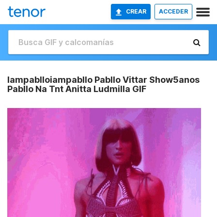
CREAR
ACCEDER
Iampablloiampabllo Pabllo Vittar Show5anos
Pabllo Na Tnt Anitta Ludmilla GIF