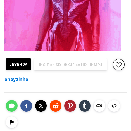
LEYENDA
● GIF en SD
● GIF en HD
● MP4
ohayzinho