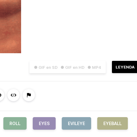
LEYENDA
● GIF en SD
● GIF en HD
● MP4
ROLL
EYES
EVILEYE
EYEBALL