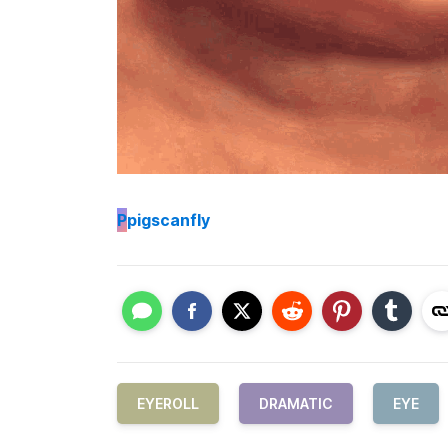
P
pigscanfly
EYEROLL
DRAMATIC
EYE