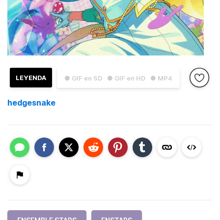
LEYENDA
● GIF en SD
● GIF en HD
● MP4
hedgesnake