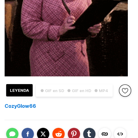
LEYENDA
● GIF en SD
● GIF en HD
● MP4
CozyGlow66