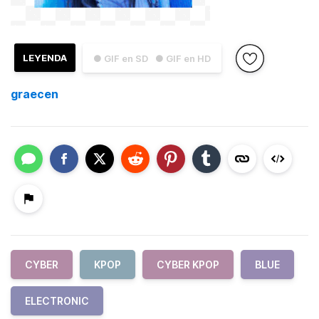
LEYENDA
● GIF en SD
● GIF en HD
graecen
CYBER
KPOP
CYBER KPOP
BLUE
ELECTRONIC