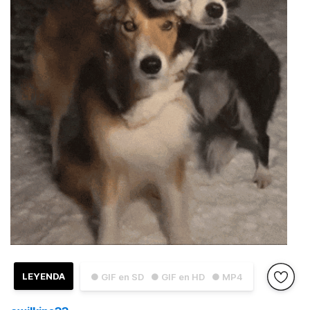
LEYENDA
● GIF en SD
● GIF en HD
● MP4