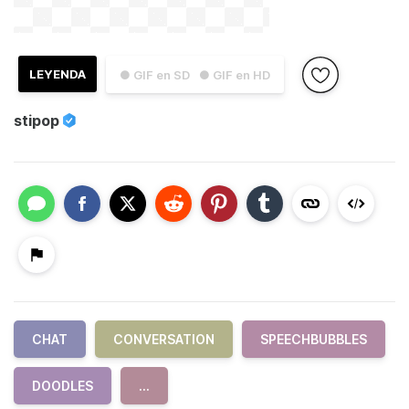
LEYENDA
● GIF en SD
● GIF en HD
stipop
CHAT
CONVERSATION
SPEECHBUBBLES
DOODLES
...