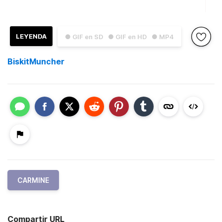
LEYENDA
● GIF en SD
● GIF en HD
● MP4
BiskitMuncher
CARMINE
Compartir URL