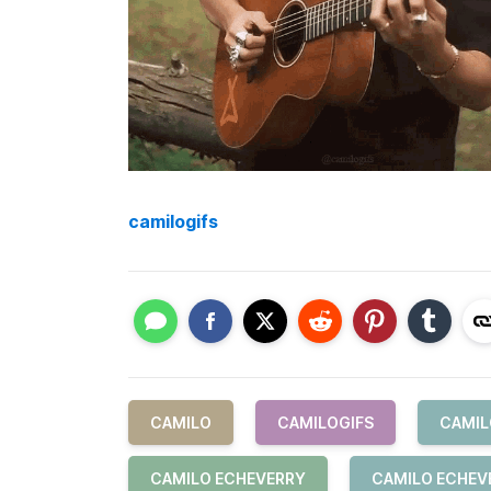
camilogifs
CAMILO
CAMILOGIFS
CAMIL
CAMILO ECHEVERRY
CAMILO ECHEV