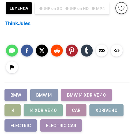
LEYENDA
● GIF en SD
● GIF en HD
● MP4
ThinkJules
BMW
BMW I4
BMW I4 XDRIVE 40
I4
I4 XDRIVE 40
CAR
XDRIVE 40
ELECTRIC
ELECTRIC CAR