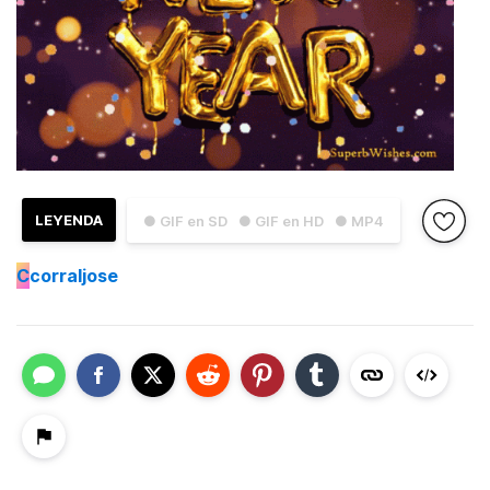
LEYENDA
● GIF en SD
● GIF en HD
● MP4
C
corraljose