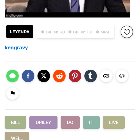
LEYENDA
● GIF en SD
● GIF en HD
● MP4
kengravy
BILL
ORILEY
DO
IT
LIVE
WELL