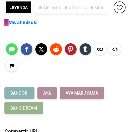
LEYENDA
● GIF en SD
● GIF en HD
● MP4
M
Mwahmizuki
BANDORI
AYA
AYA MARUYAMA
BANG DREAM
Compartir URL