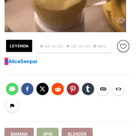
LEYENDA
● GIF en SD
● GIF en HD
● MP4
A
AliceSenpai
BANANA
SPIN
BLENDER