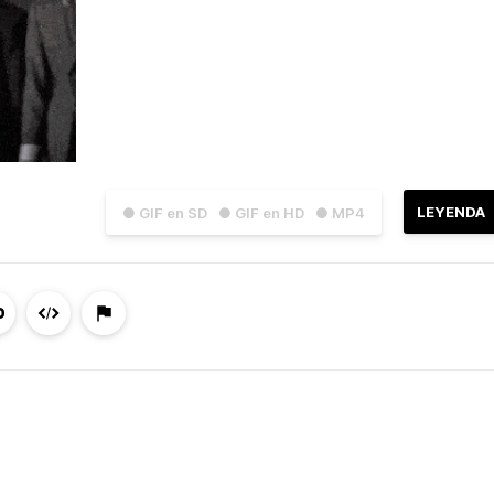
LEYENDA
● GIF en SD
● GIF en HD
● MP4