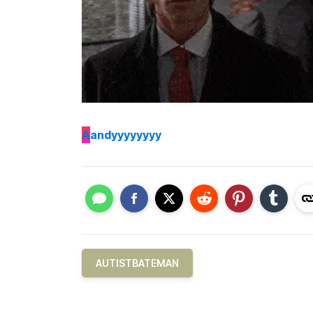
A
andyyyyyyyy
AUTISTBATEMAN