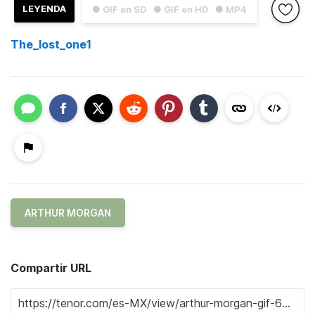
LEYENDA
● GIF en SD
● GIF en HD
● MP4
The_lost_one1
ARTHUR MORGAN
Compartir URL