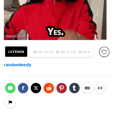
LEYENDA
● GIF en SD
● GIF en HD
● MP4
randomlessly