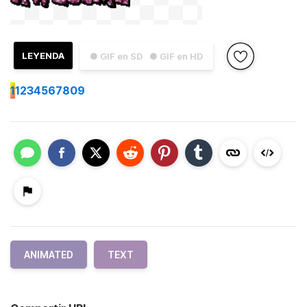
LEYENDA
● GIF en SD
● GIF en HD
1
1234567809
ANIMATED
TEXT