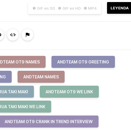
LEYENDA
● GIF en SD
● GIF en HD
● MP4
DTEAM OT9 NAMES
ANDTEAM OT9 GREETING
ING
ANDTEAM NAMES
UA TAKI MAKI
ANDTEAM OT9 WE LINK
UA TAKI MAKI WE LINK
ANDTEAM OT9 CRANK IN TREND INTERVIEW