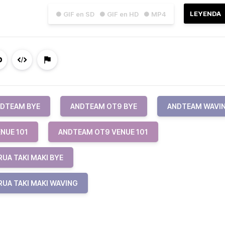
LEYENDA
● GIF en SD
● GIF en HD
● MP4
DTEAM BYE
ANDTEAM OT9 BYE
ANDTEAM WAVI
NUE 101
ANDTEAM OT9 VENUE 101
UA TAKI MAKI BYE
UA TAKI MAKI WAVING