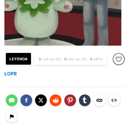
LEYENDA
● GIF en SD
● GIF en HD
● MP4
LOPR