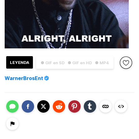
LEYENDA
● GIF en SD
● GIF en HD
● MP4
WarnerBrosEnt