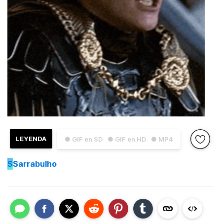
LEYENDA
● GIF en SD
● GIF en HD
● MP4
S
Sarrabulho